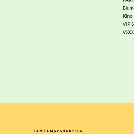
Blume
Kino
VIP S
VXCO
TAMTAMproduktion