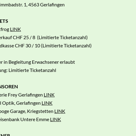
mmbadstr. 1, 4563 Gerlafingen
ETS
tfrog
LINK
rkauf CHF 25 / 8 (Limitierte Ticketanzahl)
kasse CHF 30 / 10 (Limitierte Ticketanzahl)
r in Begleitung Erwachsener erlaubt
ng: Limitierte Ticketanzahl
NSOREN
rie Frey Gerlafingen
LINK
 Optik, Gerlafingen
LINK
oge Garage, Kriegstetten
LINK
feisenbank Untere Emme
LINK
TNER