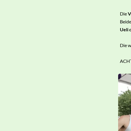
Die
V
Beide
Ueli 
Die w
ACHT