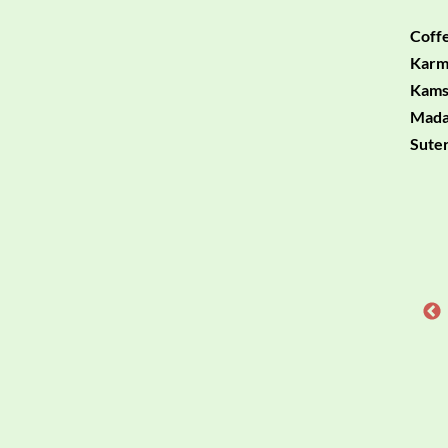
Coff
Karm
Kams
Mada
Suter