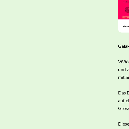
Galak
Vöööö
und z
mit S
Das 
aufle
Gross
Diese