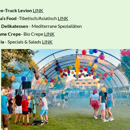
ee-Truck Levion
LINK
a‘s Food
-Tibetisch/Asiatisch
LINK
 Delikatessen
- Mediterrane Spezialiäten
me Crepe
- Bio Crepe
LINK
ia
- Specials & Salads
LINK