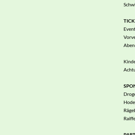
Schwi
TICK
Even
Vorve
Abend
Kinde
Achtu
SPO
Droge
Hodel
Rägeb
Raif
PAR