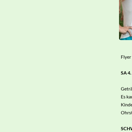
Flyer
SA 4.
Geträ
Es k
Kinde
Ohrs
SCH