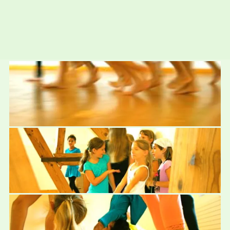
TAMTAMproduktion
Hauptstrasse 68
CH - 4566 Kriegstetten
SCHWEIZ
Tel +41 (0)32 675 16 50
Email info (at) tamtam-produktion.ch
Newsletter
GET THE LATEST NEWS!
Sende eine Email an
newsletter@tamtam-produktion.ch