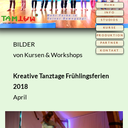
Home
INFO
Mehr Farbe in
Deiner Bewegung!
STUDIOS
KURSE
PRODUKTION
BILDER
PARTNER
KONTAKT
von Kursen & Workshops
Kreative Tanztage Frühlingsferien
2018
April